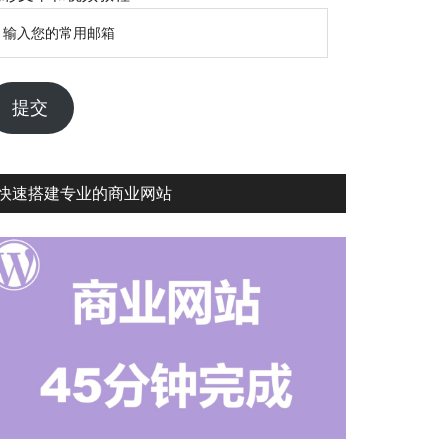
输
入
您
的
提交
常
用
邮
快速搭建专业的商业网站
箱