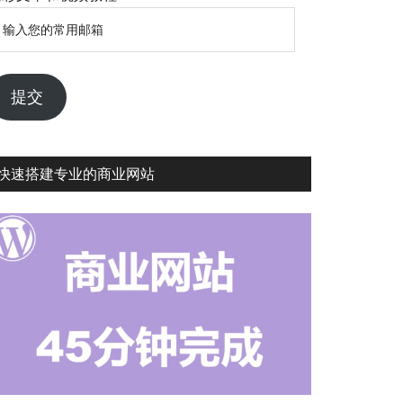
输
入
您
的
提交
常
用
邮
快速搭建专业的商业网站
箱