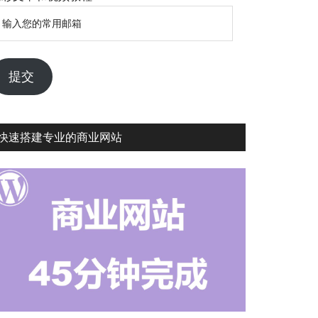
输
入
您
的
提交
常
用
邮
快速搭建专业的商业网站
箱