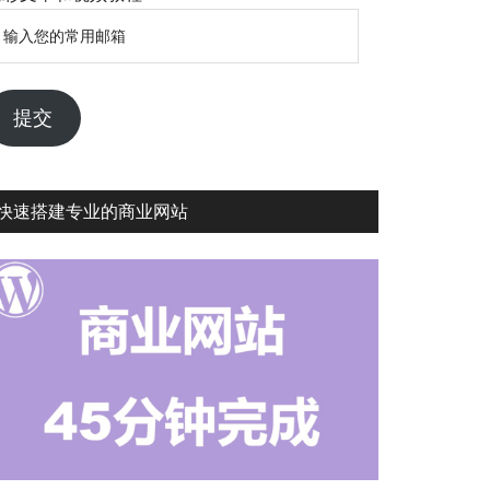
输
入
您
的
提交
常
用
邮
快速搭建专业的商业网站
箱