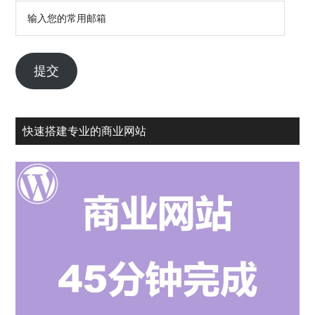
输
入
您
的
提交
常
用
邮
快速搭建专业的商业网站
箱