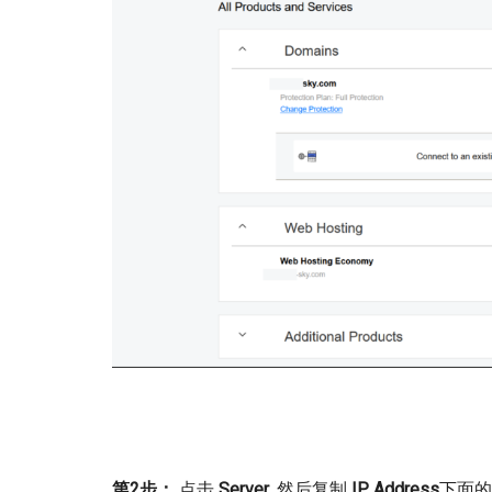
第2步：
点击
Server
, 然后复制
IP Address
下面的