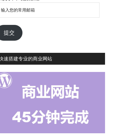
输
入
您
的
提交
常
用
邮
快速搭建专业的商业网站
箱